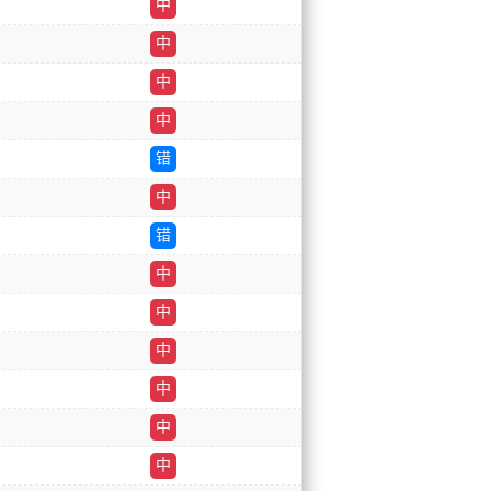
中
中
中
中
错
中
错
中
中
中
中
中
中