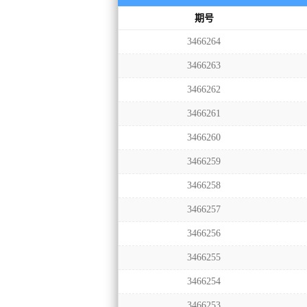
期号
3466264
3466263
3466262
3466261
3466260
3466259
3466258
3466257
3466256
3466255
3466254
3466253