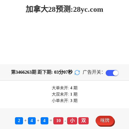
加拿大28预测:28yc.com
第
3466263
期 距下期:
03
分
06
秒
广告开关：
大单
未开:
4
期
大双
未开:
1
期
小单
未开:
3
期
2
+
4
+
4
=
10
-
小
双
咪牌