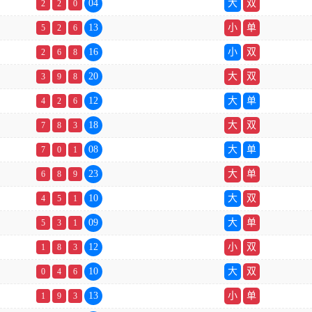
04
大
双
2
2
0
13
小
单
5
2
6
16
小
双
2
6
8
20
大
双
3
9
8
12
大
单
4
2
6
18
大
双
7
8
3
08
大
单
7
0
1
23
大
单
6
8
9
10
大
双
4
5
1
09
大
单
5
3
1
12
小
双
1
8
3
10
大
双
0
4
6
13
小
单
1
9
3