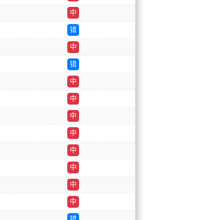
中
错
中
错
中
中
中
中
中
中
中
中
错