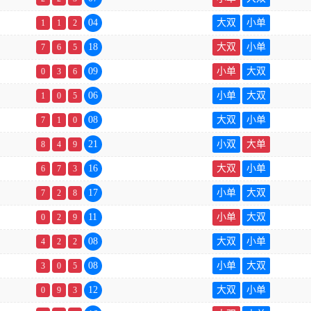
04
大双
小单
1
1
2
18
大双
小单
7
6
5
09
小单
大双
0
3
6
06
小单
大双
1
0
5
08
大双
小单
7
1
0
21
小双
大单
8
4
9
16
大双
小单
6
7
3
17
小单
大双
7
2
8
11
小单
大双
0
2
9
08
大双
小单
4
2
2
08
小单
大双
3
0
5
12
大双
小单
0
9
3