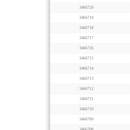
3466720
3466719
3466718
3466717
3466716
3466715
3466714
3466713
3466712
3466711
3466710
3466709
3466708