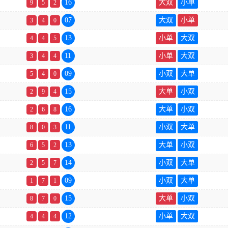
16
大双
小单
9
5
2
07
大双
小单
3
4
0
13
小单
大双
4
4
5
11
小单
大双
3
4
4
09
小双
大单
5
4
0
15
大单
小双
2
9
4
16
大单
小双
2
6
8
11
小双
大单
8
0
3
13
大单
小双
6
5
2
14
小双
大单
2
5
7
09
小双
大单
1
7
1
15
大单
小双
8
7
0
12
小单
大双
4
4
4