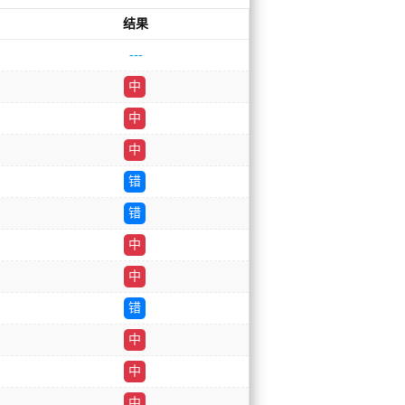
结果
---
中
中
中
错
错
中
中
错
中
中
中