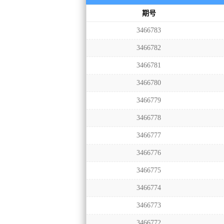
期号
3466783
3466782
3466781
3466780
3466779
3466778
3466777
3466776
3466775
3466774
3466773
3466772