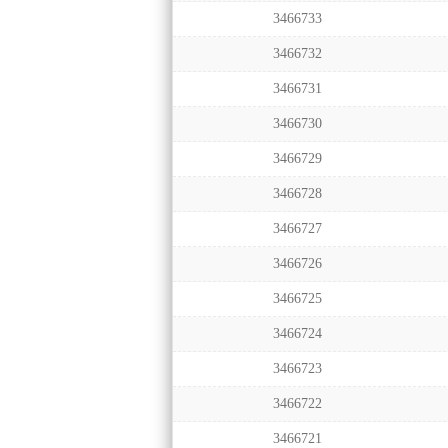
3466733
3466732
3466731
3466730
3466729
3466728
3466727
3466726
3466725
3466724
3466723
3466722
3466721