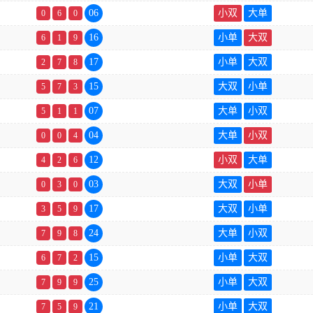
06
小双
大单
0
6
0
16
小单
大双
6
1
9
17
小单
大双
2
7
8
15
大双
小单
5
7
3
07
大单
小双
5
1
1
04
大单
小双
0
0
4
12
小双
大单
4
2
6
03
大双
小单
0
3
0
17
大双
小单
3
5
9
24
大单
小双
7
9
8
15
小单
大双
6
7
2
25
小单
大双
7
9
9
21
小单
大双
7
5
9