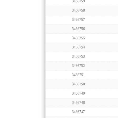
3466759
3466758
3466757
3466756
3466755
3466754
3466753
3466752
3466751
3466750
3466749
3466748
3466747