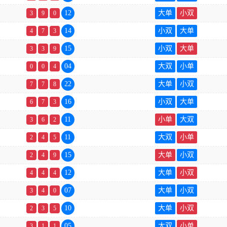
12
大单
小双
3
9
0
14
小双
大单
4
7
3
15
小双
大单
3
3
9
04
大双
小单
0
0
4
22
大单
小双
7
7
8
16
小双
大单
6
7
3
11
小单
大双
3
6
2
11
大双
小单
2
4
5
15
大单
小双
2
4
9
12
大单
小双
4
4
4
07
大单
小双
3
4
0
10
大单
小双
2
3
5
05
大双
小单
3
1
1