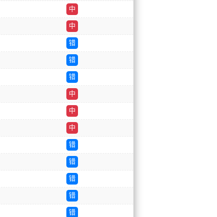
中
中
错
错
错
中
中
中
错
错
错
错
错