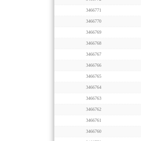
3466771
3466770
3466769
3466768
3466767
3466766
3466765
3466764
3466763
3466762
3466761
3466760