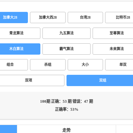
加拿大28
加拿大西28
台湾28
比特币28
青龙算法
九五算法
至尊算法
木白算法
霸气算法
未来算法
组合
杀组
大小
单双
双项
双组
100期 正确：53 期 错误：47 期
正确率：53%
走势