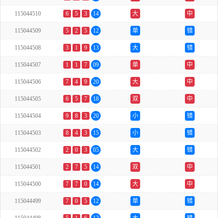
115044510
6
5
3
14
大
中
115044509
5
2
5
12
单
错
115044508
3
1
9
13
大
错
115044507
1
1
7
09
单
中
115044506
7
4
9
20
大
中
115044505
6
5
7
18
双
中
115044504
9
8
3
20
小
错
115044503
8
4
3
15
小
错
115044502
2
0
3
05
大
错
115044501
2
7
5
14
双
中
115044500
7
7
0
14
大
中
115044499
7
0
5
12
单
错