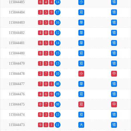
115044485
6
4
4
14
小
错
115044484
3
5
9
17
双
错
115044483
3
5
8
16
单
错
115044482
4
0
8
12
单
错
115044481
8
5
1
14
单
错
115044480
8
2
5
15
双
错
115044479
1
3
9
13
双
错
115044478
2
7
1
10
小
中
115044477
7
0
1
08
单
错
115044476
4
6
9
19
双
错
115044475
0
7
1
08
双
中
115044474
9
3
3
15
双
错
115044473
9
1
1
11
大
错