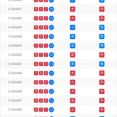
115044498
5
1
6
12
大
错
115044497
8
4
7
19
大
中
115044496
3
9
2
14
大
中
115044495
8
4
9
21
小
错
115044494
4
9
5
18
单
错
115044493
3
3
5
11
双
错
115044492
0
7
7
14
双
中
115044491
4
7
3
14
单
错
115044490
7
6
4
17
大
中
115044489
9
2
0
11
小
中
115044488
9
4
9
22
大
中
115044487
0
4
8
12
双
中
115044486
0
5
7
12
小
中