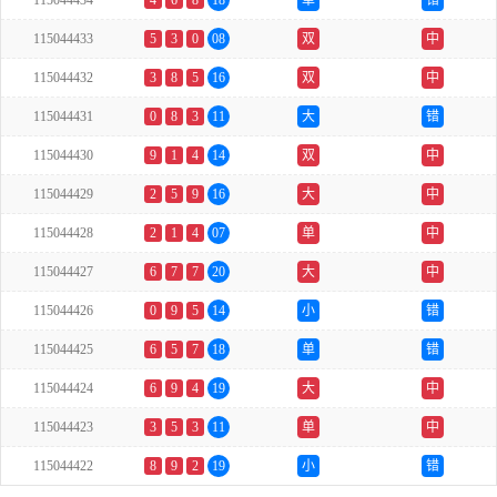
115044434
4
6
8
18
单
错
115044433
5
3
0
08
双
中
115044432
3
8
5
16
双
中
115044431
0
8
3
11
大
错
115044430
9
1
4
14
双
中
115044429
2
5
9
16
大
中
115044428
2
1
4
07
单
中
115044427
6
7
7
20
大
中
115044426
0
9
5
14
小
错
115044425
6
5
7
18
单
错
115044424
6
9
4
19
大
中
115044423
3
5
3
11
单
中
115044422
8
9
2
19
小
错