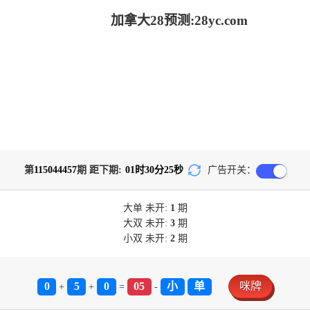
加拿大28预测:28yc.com
第
115044457
期 距下期:
01
时
30
分
25
秒
广告开关：
大单
未开:
1
期
大双
未开:
3
期
小双
未开:
2
期
0
5
0
05
小
单
咪牌
+
+
=
-