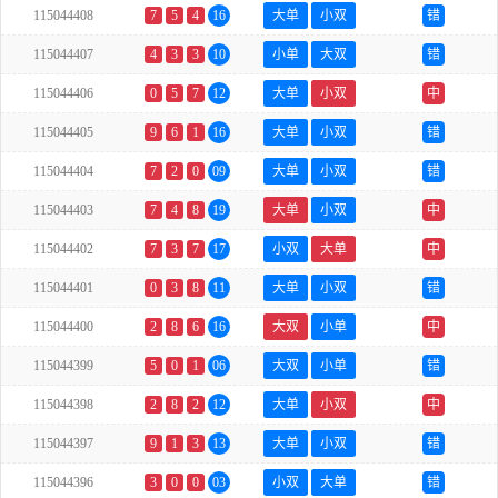
115044408
7
5
4
16
大单
小双
错
115044407
4
3
3
10
小单
大双
错
115044406
0
5
7
12
大单
小双
中
115044405
9
6
1
16
大单
小双
错
115044404
7
2
0
09
大单
小双
错
115044403
7
4
8
19
大单
小双
中
115044402
7
3
7
17
小双
大单
中
115044401
0
3
8
11
大单
小双
错
115044400
2
8
6
16
大双
小单
中
115044399
5
0
1
06
大双
小单
错
115044398
2
8
2
12
大单
小双
中
115044397
9
1
3
13
大单
小双
错
115044396
3
0
0
03
小双
大单
错