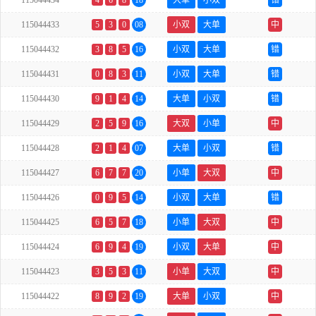
115044434
4
6
8
18
大单
小双
错
115044433
5
3
0
08
小双
大单
中
115044432
3
8
5
16
小双
大单
错
115044431
0
8
3
11
小双
大单
错
115044430
9
1
4
14
大单
小双
错
115044429
2
5
9
16
大双
小单
中
115044428
2
1
4
07
大单
小双
错
115044427
6
7
7
20
小单
大双
中
115044426
0
9
5
14
小双
大单
错
115044425
6
5
7
18
小单
大双
中
115044424
6
9
4
19
小双
大单
中
115044423
3
5
3
11
小单
大双
中
115044422
8
9
2
19
大单
小双
中