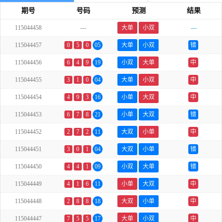
期号
号码
预测
结果
115044458
---
大单
小双
---
115044457
0
5
0
05
大单
小双
错
115044456
6
4
9
19
小双
大单
中
115044455
3
1
0
04
大单
小双
中
115044454
4
9
3
16
小单
大双
中
115044453
6
7
8
21
小单
大双
错
115044452
2
7
2
11
大双
小单
中
115044451
3
0
1
04
大双
小单
错
115044450
4
4
1
09
小双
大单
错
115044449
4
1
6
11
小单
大双
中
115044448
2
8
8
18
大双
小单
中
115044447
7
5
5
17
大单
小双
中