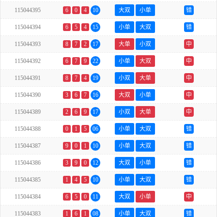
115044395
6
0
4
10
大双
小单
错
115044394
6
5
4
15
小单
大双
错
115044393
8
7
2
17
大单
小双
中
115044392
6
7
9
22
小单
大双
中
115044391
8
7
4
19
小双
大单
中
115044390
3
6
7
16
大双
小单
中
115044389
2
6
9
17
小双
大单
中
115044388
0
1
5
06
小单
大双
错
115044387
9
0
1
10
小单
大双
错
115044386
3
9
0
12
大双
小单
错
115044385
1
4
5
10
小单
大双
错
115044384
6
5
0
11
大双
小单
中
115044383
1
6
1
08
小单
大双
错