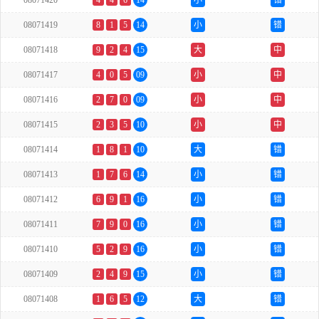
08071420
4
4
6
14
小
错
08071419
8
1
5
14
小
错
08071418
9
2
4
15
大
中
08071417
4
0
5
09
小
中
08071416
2
7
0
09
小
中
08071415
2
3
5
10
小
中
08071414
1
8
1
10
大
错
08071413
1
7
6
14
小
错
08071412
6
9
1
16
小
错
08071411
7
9
0
16
小
错
08071410
5
2
9
16
小
错
08071409
2
4
9
15
小
错
08071408
1
6
5
12
大
错