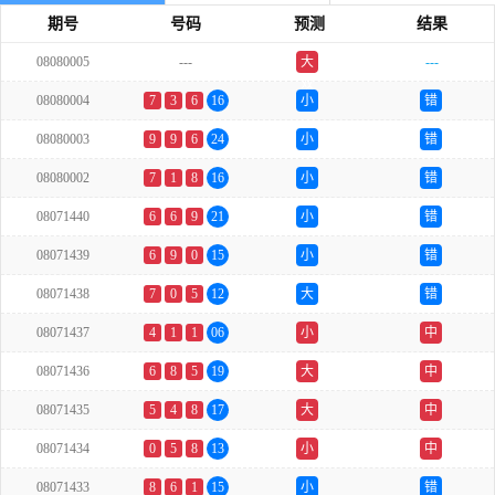
期号
号码
预测
结果
08080005
---
大
---
双
08080004
7
3
6
16
小
错
08080003
9
9
6
24
小
错
08080002
7
1
8
16
小
错
08071440
6
6
9
21
小
错
08071439
6
9
0
15
小
错
08071438
7
0
5
12
大
错
08071437
4
1
1
06
小
中
08071436
6
8
5
19
大
中
08071435
5
4
8
17
大
中
08071434
0
5
8
13
小
中
08071433
8
6
1
15
小
错