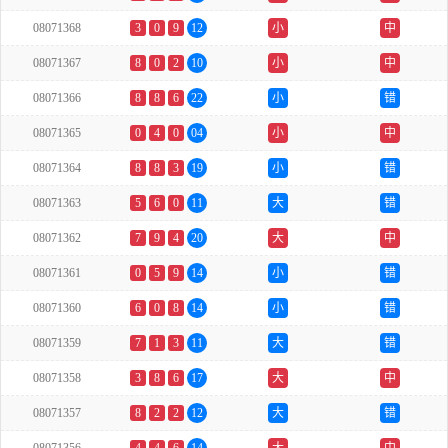
08071368
3
0
9
12
小
中
08071367
8
0
2
10
小
中
08071366
8
8
6
22
小
错
08071365
0
4
0
04
小
中
08071364
8
8
3
19
小
错
08071363
5
6
0
11
大
错
08071362
7
9
4
20
大
中
08071361
0
5
9
14
小
错
08071360
6
0
8
14
小
错
08071359
7
1
3
11
大
错
08071358
3
8
6
17
大
中
08071357
8
2
2
12
大
错