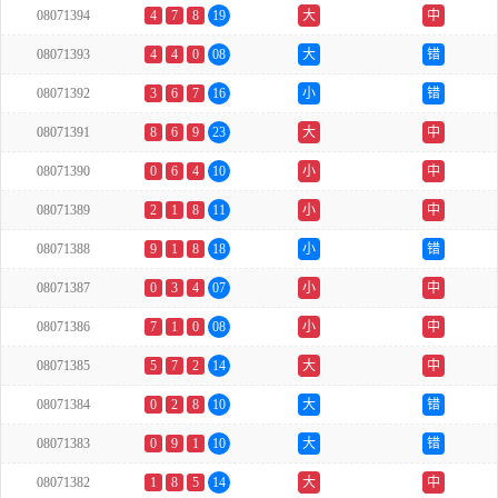
08071394
4
7
8
19
大
中
08071393
4
4
0
08
大
错
08071392
3
6
7
16
小
错
08071391
8
6
9
23
大
中
08071390
0
6
4
10
小
中
08071389
2
1
8
11
小
中
08071388
9
1
8
18
小
错
08071387
0
3
4
07
小
中
08071386
7
1
0
08
小
中
08071385
5
7
2
14
大
中
08071384
0
2
8
10
大
错
08071383
0
9
1
10
大
错
08071382
1
8
5
14
大
中