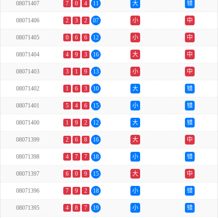
08071407
7
0
4
11
大
错
08071406
2
3
2
07
小
中
08071405
0
6
6
12
小
中
08071404
4
9
3
16
大
中
08071403
3
1
9
13
小
中
08071402
1
6
3
10
大
错
08071401
5
4
6
15
小
错
08071400
1
9
2
12
大
错
08071399
2
6
8
16
大
中
08071398
4
7
7
18
小
错
08071397
6
0
9
15
大
中
08071396
7
9
2
18
小
错
08071395
4
8
7
19
小
错