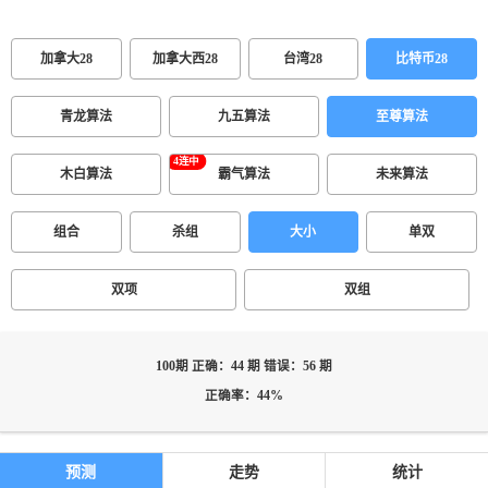
加拿大28
加拿大西28
台湾28
比特币28
青龙算法
九五算法
至尊算法
木白算法
霸气算法
未来算法
组合
杀组
大小
单双
双项
双组
100期 正确：44 期 错误：56 期
正确率：44%
预测
走势
统计