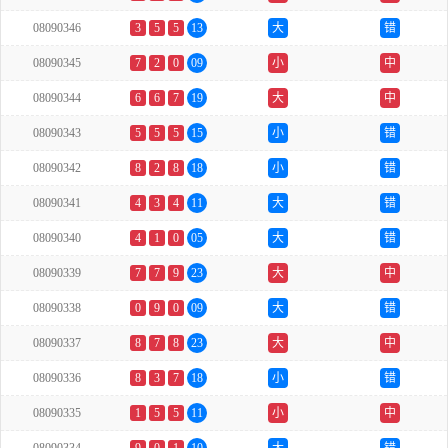
08090346
3
5
5
13
大
错
08090345
7
2
0
09
小
中
08090344
6
6
7
19
大
中
08090343
5
5
5
15
小
错
08090342
8
2
8
18
小
错
08090341
4
3
4
11
大
错
08090340
4
1
0
05
大
错
08090339
7
7
9
23
大
中
08090338
0
9
0
09
大
错
08090337
8
7
8
23
大
中
08090336
8
3
7
18
小
错
08090335
1
5
5
11
小
中