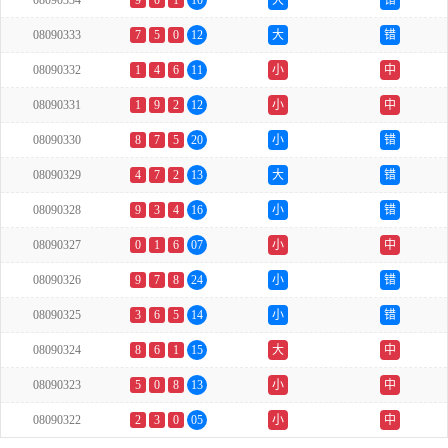
08090334
9
0
1
10
大
错
08090333
7
5
0
12
大
错
08090332
1
4
6
11
小
中
08090331
1
9
2
12
小
中
08090330
8
7
5
20
小
错
08090329
4
7
2
13
大
错
08090328
9
3
4
16
小
错
08090327
0
1
6
07
小
中
08090326
9
7
8
24
小
错
08090325
3
6
5
14
小
错
08090324
8
6
1
15
大
中
08090323
5
0
8
13
小
中
08090322
2
3
0
05
小
中