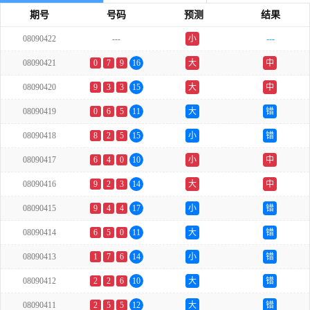
期号
号码
预测
结果
08090422
---
小
---
双
08090421
0
7
9
16
大
中
08090420
9
3
3
15
大
中
08090419
0
6
5
11
大
错
08090418
8
2
5
15
小
错
08090417
6
4
0
10
小
中
08090416
9
2
3
14
大
中
08090415
9
4
4
17
小
错
08090414
6
5
0
11
大
错
08090413
1
7
6
14
小
错
08090412
2
2
6
10
大
错
08090411
2
5
5
12
大
错