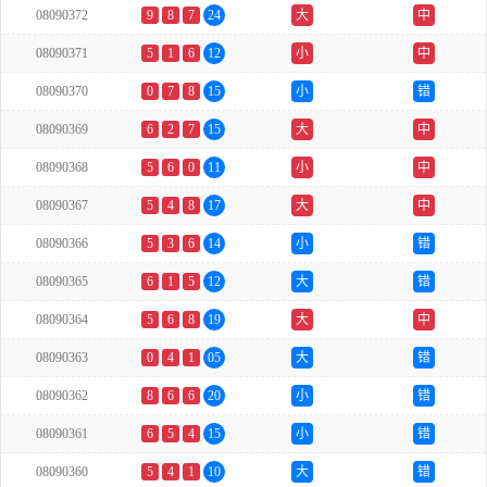
08090372
9
8
7
24
大
中
08090371
5
1
6
12
小
中
08090370
0
7
8
15
小
错
08090369
6
2
7
15
大
中
08090368
5
6
0
11
小
中
08090367
5
4
8
17
大
中
08090366
5
3
6
14
小
错
08090365
6
1
5
12
大
错
08090364
5
6
8
19
大
中
08090363
0
4
1
05
大
错
08090362
8
6
6
20
小
错
08090361
6
5
4
15
小
错
08090360
5
4
1
10
大
错