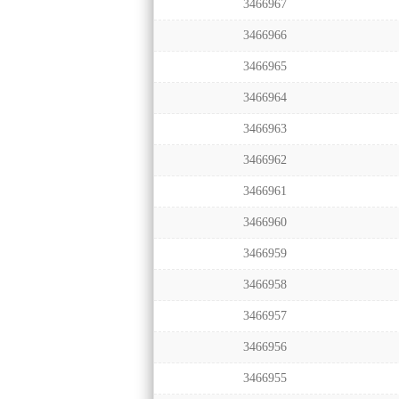
3466967
3466966
3466965
3466964
3466963
3466962
3466961
3466960
3466959
3466958
3466957
3466956
3466955