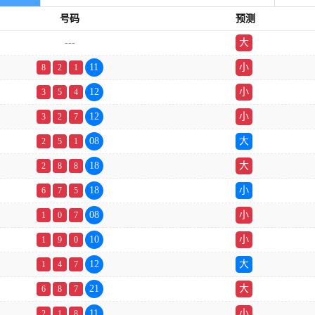
号码
预测
---
大
单
11
小
8
2
1
12
小
3
5
4
12
小
3
2
7
08
大
2
5
1
18
大
2
8
8
18
小
6
7
5
08
小
1
0
7
10
小
1
9
0
12
大
1
4
7
21
大
6
8
7
11
小
2
1
8