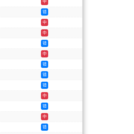
中
错
中
中
错
中
错
错
错
中
错
中
错