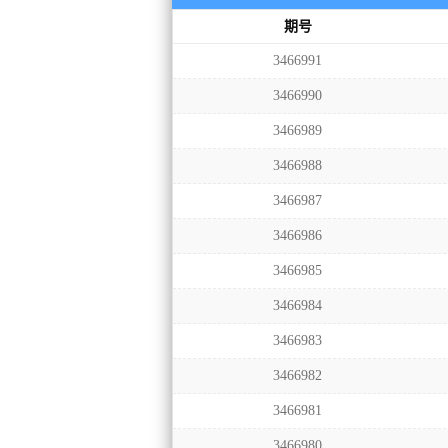
期号
3466991
3466990
3466989
3466988
3466987
3466986
3466985
3466984
3466983
3466982
3466981
3466980