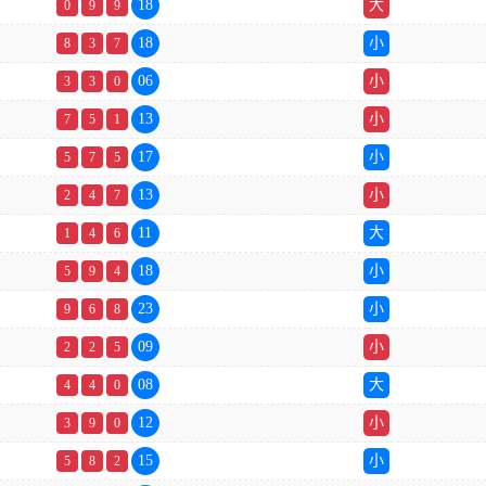
18
大
0
9
9
18
小
8
3
7
06
小
3
3
0
13
小
7
5
1
17
小
5
7
5
13
小
2
4
7
11
大
1
4
6
18
小
5
9
4
23
小
9
6
8
09
小
2
2
5
08
大
4
4
0
12
小
3
9
0
15
小
5
8
2