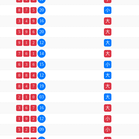
20
小
8
7
5
16
大
3
4
9
20
大
5
9
6
12
大
9
1
2
14
大
7
6
1
15
小
6
3
6
12
大
0
8
4
19
大
8
4
7
03
大
2
1
0
16
大
3
6
7
12
小
1
9
2
09
小
5
2
2