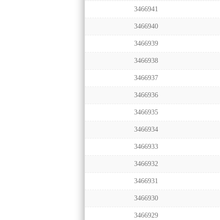
3466941
3466940
3466939
3466938
3466937
3466936
3466935
3466934
3466933
3466932
3466931
3466930
3466929