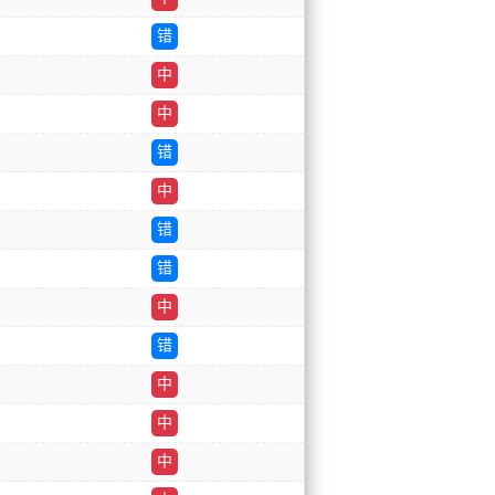
错
中
中
错
中
错
错
中
错
中
中
中