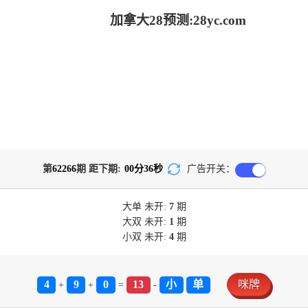
加拿大28预测:28yc.com
第
62266
期 距下期:
00
分
36
秒
广告开关：
大单
未开:
7
期
大双
未开:
1
期
小双
未开:
4
期
4
9
0
13
小
单
咪牌
+
+
=
-