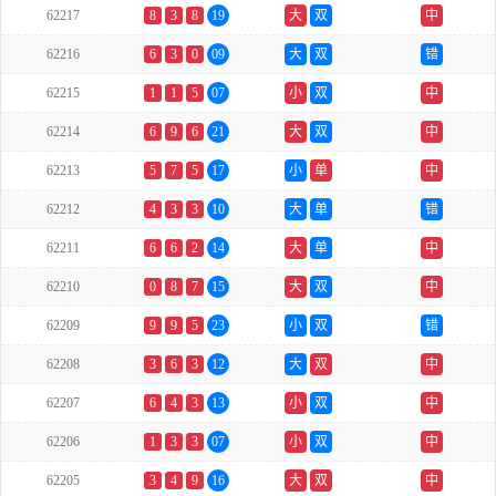
62217
8
3
8
19
大
双
中
62216
6
3
0
09
大
双
错
62215
1
1
5
07
小
双
中
62214
6
9
6
21
大
双
中
62213
5
7
5
17
小
单
中
62212
4
3
3
10
大
单
错
62211
6
6
2
14
大
单
中
62210
0
8
7
15
大
双
中
62209
9
9
5
23
小
双
错
62208
3
6
3
12
大
双
中
62207
6
4
3
13
小
双
中
62206
1
3
3
07
小
双
中
62205
3
4
9
16
大
双
中