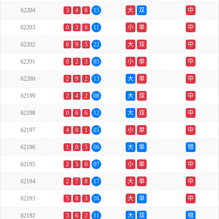
62204
3
4
8
15
大
双
中
62203
0
3
8
11
小
单
中
62202
8
9
5
22
大
双
中
62201
0
2
3
05
小
单
中
62200
2
9
2
13
大
单
中
62199
2
4
2
08
大
双
中
62198
0
6
6
12
大
双
中
62197
4
0
1
05
小
单
中
62196
1
0
5
06
大
单
错
62195
2
5
0
07
小
单
中
62194
2
7
8
17
大
单
中
62193
5
8
3
16
大
单
中
62192
3
6
2
11
大
双
错