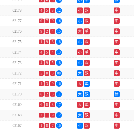
62179
1
6
9
16
小
单
错
62178
4
5
3
12
小
双
中
62177
0
7
9
16
小
双
中
62176
9
2
4
15
大
单
中
62175
1
9
8
18
小
双
中
62174
4
5
4
13
小
单
中
62173
4
9
5
18
小
双
中
62172
5
0
3
08
大
双
中
62171
4
3
9
16
大
单
中
62170
6
2
3
11
大
双
错
62169
6
8
3
17
大
单
中
62168
2
1
9
12
大
双
中
62167
1
8
7
16
小
双
中