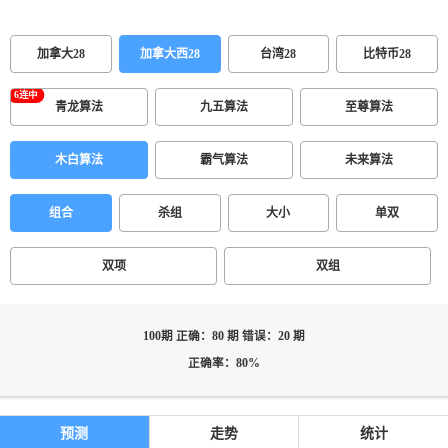
加拿大28
加拿大西28
台湾28
比特币28
青龙算法
九五算法
至尊算法
木白算法
霸气算法
未来算法
组合
杀组
大小
单双
双项
双组
100期 正确：80 期 错误：20 期
正确率：80%
预测
走势
统计