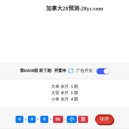
加拿大28预测:28yc.com
第
61650
期 距下期:
开奖中
广告开关：
大单
未开:
5
期
大双
未开:
1
期
小单
未开:
4
期
6
0
0
06
小
双
咪牌
+
+
=
-