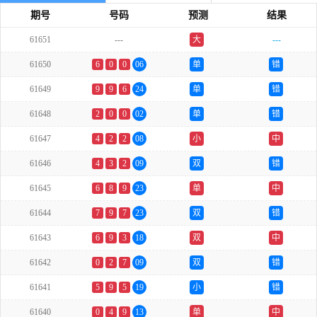
期号
号码
预测
结果
61651
---
大
---
61650
6
0
0
06
单
错
61649
9
9
6
24
单
错
61648
2
0
0
02
单
错
61647
4
2
2
08
小
中
61646
4
3
2
09
双
错
61645
6
8
9
23
单
中
61644
7
9
7
23
双
错
61643
6
9
3
18
双
中
61642
0
2
7
09
双
错
61641
5
9
5
19
小
错
61640
0
4
9
13
单
中