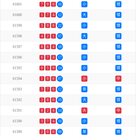
61601
7
9
0
16
小
错
61600
1
7
4
12
大
错
61599
5
9
8
22
小
错
61598
4
2
1
07
大
错
61597
8
6
4
18
小
错
61596
6
7
4
17
小
错
61595
0
5
9
14
小
错
61594
1
0
6
07
小
中
61593
5
7
0
12
单
错
61592
2
8
0
10
大
错
61591
8
2
4
14
大
中
61590
5
7
4
16
小
错
61589
2
0
6
08
单
错