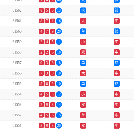
61563
1
4
1
06
大
错
61562
8
5
0
13
大
错
61561
8
7
1
16
大
中
61560
4
7
9
20
单
错
61559
2
4
5
11
小
中
61558
2
2
6
10
双
中
61557
9
3
6
18
单
错
61556
7
3
8
18
大
中
61555
5
0
5
10
单
错
61554
4
5
3
12
小
中
61553
2
9
3
14
双
中
61552
4
5
6
15
单
中
61551
8
9
3
20
双
中