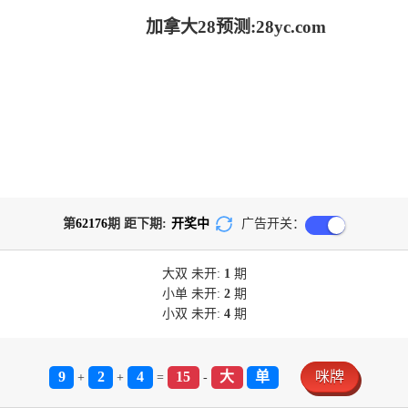
加拿大28预测:28yc.com
第
62176
期 距下期:
开奖中
广告开关：
大双
未开:
1
期
小单
未开:
2
期
小双
未开:
4
期
9
2
4
15
大
单
咪牌
+
+
=
-