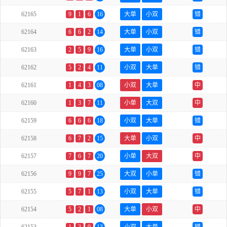
62165
9
1
6
16
大单
小双
错
62164
6
6
2
14
大单
小双
错
62163
2
5
9
16
大单
小双
错
62162
5
2
4
11
小双
大单
错
62161
1
4
3
08
小双
大单
中
62160
1
3
7
11
小单
大双
中
62159
6
6
6
18
小双
大单
错
62158
6
7
2
15
大单
小双
中
62157
7
6
7
20
小单
大双
中
62156
9
9
7
25
大双
小单
错
62155
5
7
1
13
小双
大单
错
62154
5
2
1
08
大单
小双
中