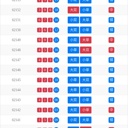
62153
1
3
9
13
小双
大单
错
62152
3
9
6
18
大双
小单
中
62151
6
7
3
16
小双
大单
错
62150
3
6
3
12
大双
小单
错
62149
9
9
3
21
小双
大单
中
62148
4
5
7
16
小单
大双
中
62147
4
3
3
10
大双
小单
错
62146
2
0
4
06
大双
小单
错
62145
7
2
1
10
小单
大双
错
62144
1
1
3
05
大单
小双
错
62143
4
1
1
06
大双
小单
错
62142
1
1
1
03
大双
小单
中
62141
1
5
3
09
小双
大单
错