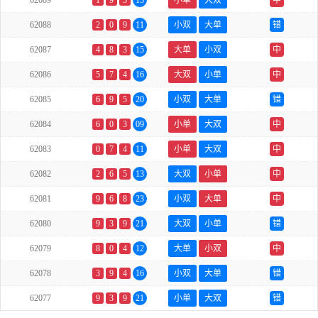
62089
1
9
3
13
小单
大双
中
62088
2
0
9
11
小双
大单
错
62087
4
8
3
15
大单
小双
中
62086
5
7
4
16
大双
小单
中
62085
6
9
5
20
小双
大单
错
62084
6
0
3
09
小单
大双
中
62083
0
7
4
11
小单
大双
中
62082
2
6
5
13
大双
小单
中
62081
9
6
8
23
小双
大单
中
62080
9
3
9
21
大双
小单
错
62079
8
0
4
12
大单
小双
中
62078
3
9
4
16
小双
大单
错
62077
9
3
9
21
小单
大双
错