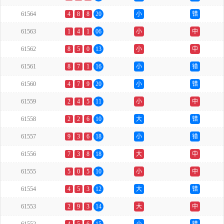
61564
4
8
8
20
小
错
61563
1
4
1
06
小
中
61562
8
5
0
13
小
中
61561
8
7
1
16
小
错
61560
4
7
9
20
小
错
61559
2
4
5
11
小
中
61558
2
2
6
10
大
错
61557
9
3
6
18
小
错
61556
7
3
8
18
大
中
61555
5
0
5
10
小
中
61554
4
5
3
12
大
错
61553
2
9
3
14
大
中