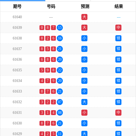
期号
号码
预测
结果
61640
---
大
---
单
61639
0
8
7
15
大
中
61638
8
2
6
16
小
错
61637
8
5
8
21
小
错
61636
6
8
6
20
小
错
61635
5
9
8
22
小
错
61634
4
7
9
20
小
错
61633
8
7
6
21
小
错
61632
3
2
2
07
大
错
61631
3
1
4
08
小
中
61630
8
7
6
21
小
错
61629
4
2
5
11
大
错