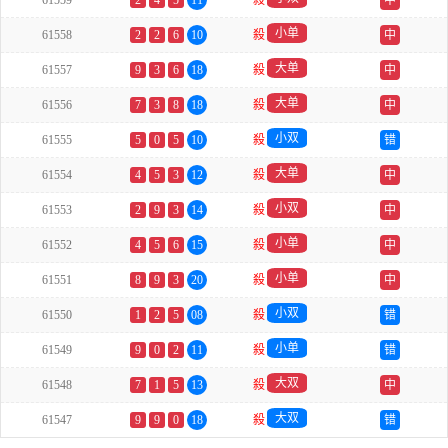
61559
2
4
5
11
殺
中
小单
61558
2
2
6
10
殺
中
大单
61557
9
3
6
18
殺
中
大单
61556
7
3
8
18
殺
中
小双
61555
5
0
5
10
殺
错
大单
61554
4
5
3
12
殺
中
小双
61553
2
9
3
14
殺
中
小单
61552
4
5
6
15
殺
中
小单
61551
8
9
3
20
殺
中
小双
61550
1
2
5
08
殺
错
小单
61549
9
0
2
11
殺
错
大双
61548
7
1
5
13
殺
中
大双
61547
9
9
0
18
殺
错