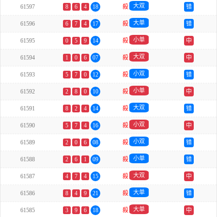
大双
61597
8
6
4
18
殺
错
大单
61596
6
7
4
17
殺
错
小单
61595
0
5
9
14
殺
中
大双
61594
1
0
6
07
殺
中
小双
61593
5
7
0
12
殺
错
小单
61592
2
8
0
10
殺
中
大双
61591
8
2
4
14
殺
错
小双
61590
5
7
4
16
殺
中
小双
61589
2
0
6
08
殺
错
小单
61588
2
6
1
09
殺
错
大双
61587
4
7
4
15
殺
中
大单
61586
8
4
9
21
殺
错
大单
61585
3
9
6
18
殺
中