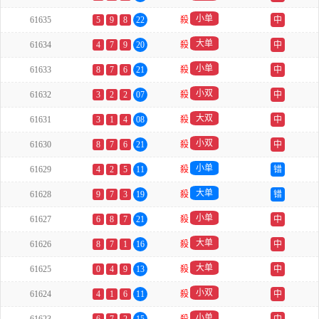
小单
61635
5
9
8
22
殺
中
大单
61634
4
7
9
20
殺
中
小单
61633
8
7
6
21
殺
中
小双
61632
3
2
2
07
殺
中
大双
61631
3
1
4
08
殺
中
小双
61630
8
7
6
21
殺
中
小单
61629
4
2
5
11
殺
错
大单
61628
9
7
3
19
殺
错
小单
61627
6
8
7
21
殺
中
大单
61626
8
7
1
16
殺
中
大单
61625
0
4
9
13
殺
中
小双
61624
4
1
6
11
殺
中
小单