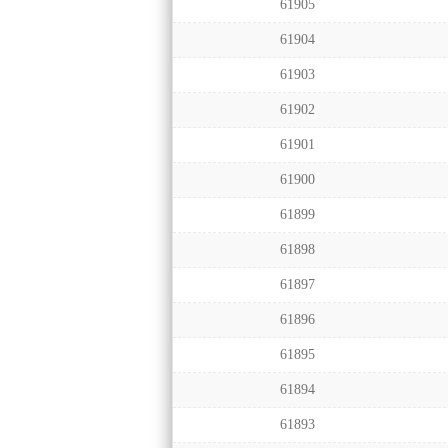
61905
61904
61903
61902
61901
61900
61899
61898
61897
61896
61895
61894
61893