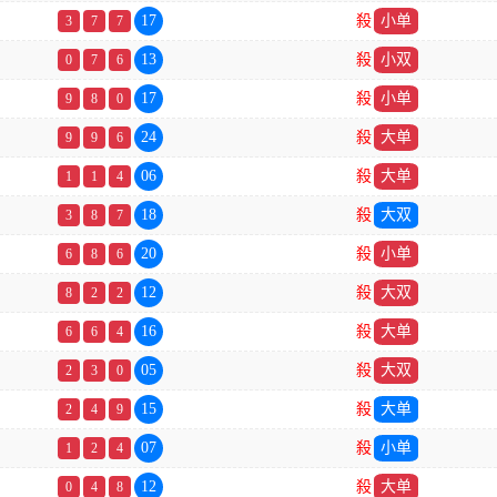
17
殺
小单
3
7
7
13
殺
小双
0
7
6
17
殺
小单
9
8
0
24
殺
大单
9
9
6
06
殺
大单
1
1
4
18
殺
大双
3
8
7
20
殺
小单
6
8
6
12
殺
大双
8
2
2
16
殺
大单
6
6
4
05
殺
大双
2
3
0
15
殺
大单
2
4
9
07
殺
小单
1
2
4
12
殺
大单
0
4
8