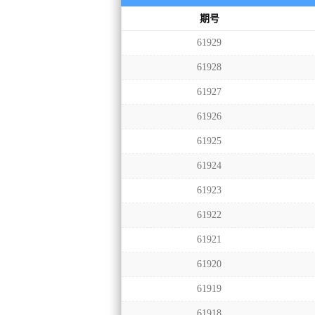
期号
61929
61928
61927
61926
61925
61924
61923
61922
61921
61920
61919
61918