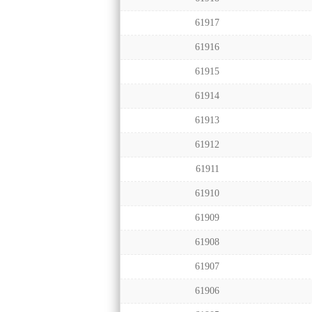
61917
61916
61915
61914
61913
61912
61911
61910
61909
61908
61907
61906