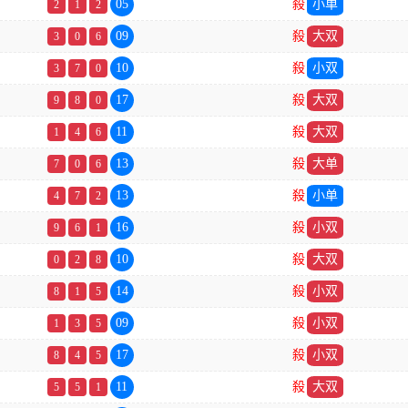
05
殺
小单
2
1
2
09
殺
大双
3
0
6
10
殺
小双
3
7
0
17
殺
大双
9
8
0
11
殺
大双
1
4
6
13
殺
大单
7
0
6
13
殺
小单
4
7
2
16
殺
小双
9
6
1
10
殺
大双
0
2
8
14
殺
小双
8
1
5
09
殺
小双
1
3
5
17
殺
小双
8
4
5
11
殺
大双
5
5
1