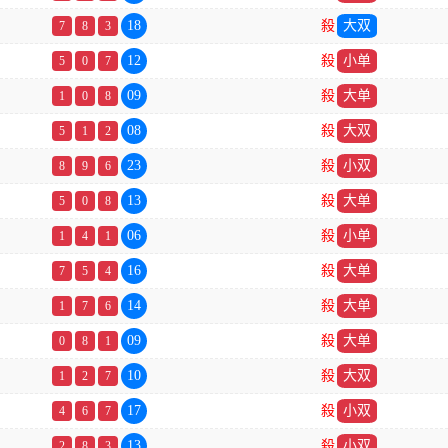
18
殺
大双
7
8
3
12
殺
小单
5
0
7
09
殺
大单
1
0
8
08
殺
大双
5
1
2
23
殺
小双
8
9
6
13
殺
大单
5
0
8
06
殺
小单
1
4
1
16
殺
大单
7
5
4
14
殺
大单
1
7
6
09
殺
大单
0
8
1
10
殺
大双
1
2
7
17
殺
小双
4
6
7
13
殺
小双
2
8
3