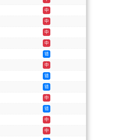
中
中
中
中
错
中
错
错
中
错
中
中